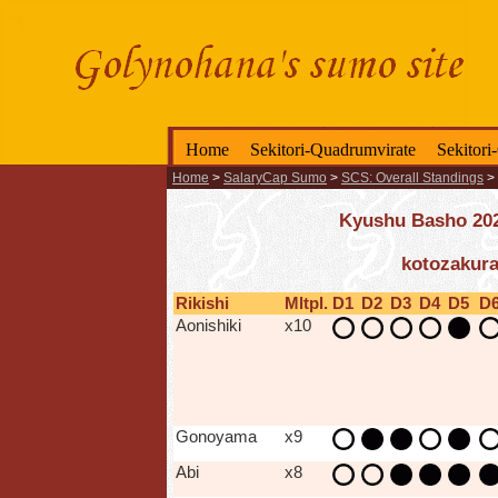
Home
Sekitori-Quadrumvirate
Sekitori
Home
>
SalaryCap Sumo
>
SCS: Overall Standings
>
Kyushu Basho 2025
kotozakura
Rikishi
Mltpl.
D1
D2
D3
D4
D5
D
Aonishiki
x10
Gonoyama
x9
Abi
x8