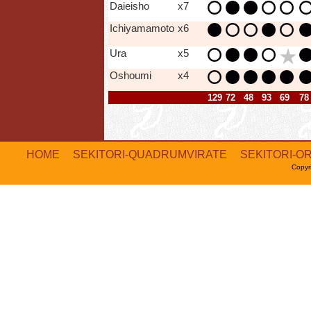
Daieisho
x7
Ichiyamamoto
x6
Ura
x5
Oshoumi
x4
129
72
48
93
69
78
HOME
SEKITORI-QUADRUMVIRATE
SEKITORI-O
Copyr