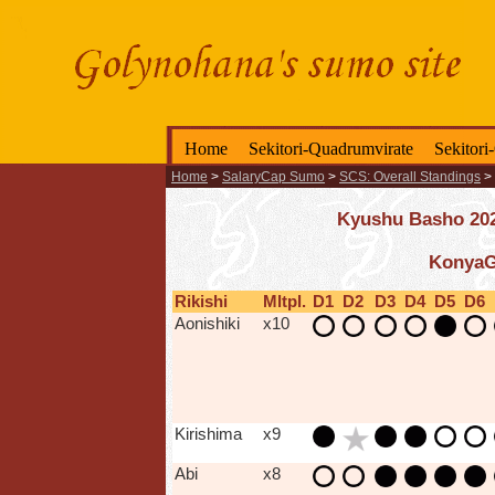
Home
Sekitori-Quadrumvirate
Sekitori
Home
>
SalaryCap Sumo
>
SCS: Overall Standings
>
Kyushu Basho 2025
KonyaG
Rikishi
Mltpl.
D1
D2
D3
D4
D5
D6
Aonishiki
x10
Kirishima
x9
Abi
x8