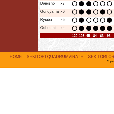
Daieisho
x7
Gonoyama
x6
Ryuden
x5
Oshoumi
x4
120
108
45
84
63
96
HOME
SEKITORI-QUADRUMVIRATE
SEKITORI-O
Copyr