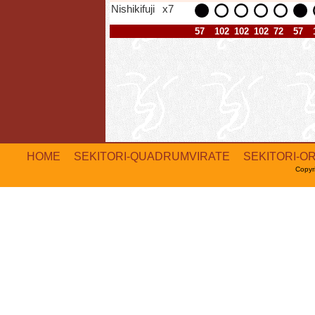
Nishikifuji
x7
57
102
102
102
72
57
HOME
SEKITORI-QUADRUMVIRATE
SEKITORI-O
Copyr