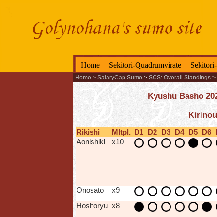
Home
Sekitori-Quadrumvirate
Sekitori
Home
>
SalaryCap Sumo
>
SCS: Overall Standings
>
Kyushu Basho 2025
Kirinou
Rikishi
Mltpl.
D1
D2
D3
D4
D5
D6
Aonishiki
x10
Onosato
x9
Hoshoryu
x8