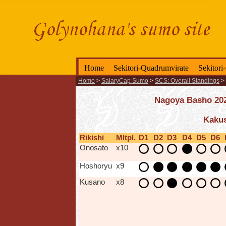
Home
Sekitori-Quadrumvirate
Sekitori
Home
>
SalaryCap Sumo
>
SCS: Overall Standings
>
Nagoya Basho 2025
Kaku
Rikishi
Mltpl.
D1
D2
D3
D4
D5
D6
Onosato
x10
Hoshoryu
x9
Kusano
x8