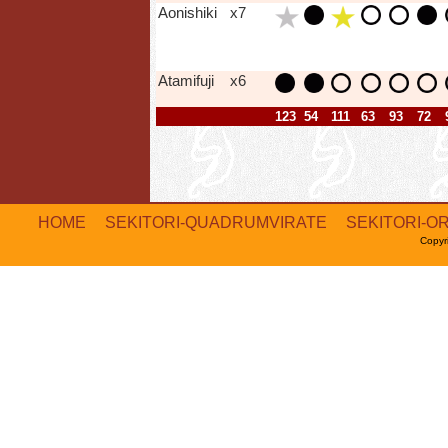
Aonishiki
x7
Atamifuji
x6
123
54
111
63
93
72
HOME
SEKITORI-QUADRUMVIRATE
SEKITORI-O
Copyr