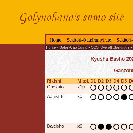
Home
Sekitori-Quadrumvirate
Sekitori
Home
>
SalaryCap Sumo
>
SCS: Overall Standings
>
Kyushu Basho 2025
Ganzoh
Rikishi
Mltpl.
D1
D2
D3
D4
D5
D
Onosato
x10
Aonishiki
x9
Daieisho
x8