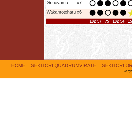
Gonoyama
x7
Wakamotoharu
x6
102
57
75
102
54
15
HOME
SEKITORI-QUADRUMVIRATE
SEKITORI-O
Copyr